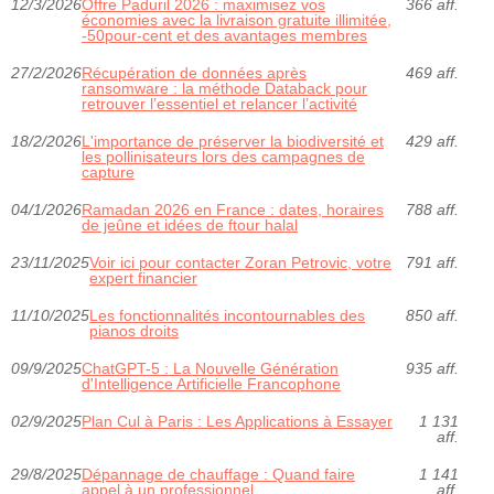
12/3/2026
Offre Paduril 2026 : maximisez vos
366 aff.
économies avec la livraison gratuite illimitée,
-50pour-cent et des avantages membres
27/2/2026
Récupération de données après
469 aff.
ransomware : la méthode Databack pour
retrouver l’essentiel et relancer l’activité
18/2/2026
L'importance de préserver la biodiversité et
429 aff.
les pollinisateurs lors des campagnes de
capture
04/1/2026
Ramadan 2026 en France : dates, horaires
788 aff.
de jeûne et idées de ftour halal
23/11/2025
Voir ici pour contacter Zoran Petrovic, votre
791 aff.
expert financier
11/10/2025
Les fonctionnalités incontournables des
850 aff.
pianos droits
09/9/2025
ChatGPT-5 : La Nouvelle Génération
935 aff.
d'Intelligence Artificielle Francophone
02/9/2025
Plan Cul à Paris : Les Applications à Essayer
1 131
aff.
29/8/2025
Dépannage de chauffage : Quand faire
1 141
appel à un professionnel
aff.