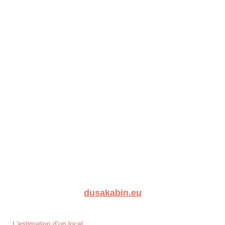
dusakabin.eu
L'estimation d'un local...