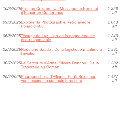
10/8/2025
Philippe Croizon : Un Message de Force et
1 326
d'Espoir en Conférence
aff.
09/8/2025
Explorer la Photographie Rétro avec le
1 043
Polaroid 600
aff.
06/8/2025
Tissage de Luz : l'art de la nappe enduite
1 243
éco-responsable
aff.
02/8/2025
Rodolphe Saadé : De la logistique maritime à
1 391
l'aviation
aff.
30/7/2025
Le Parcours d'Armel Silvère Dongou : De la
1 202
Trésorerie au Roman
aff.
29/7/2025
Pourquoi choisir l'Alliance Forêt Bois pour
1 477
vos besoins en contacts forestiers
aff.