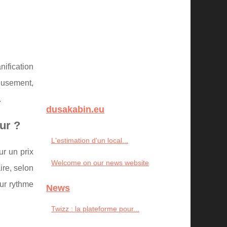
nification
reusement,
.
dusakabin.eu
ur ?
L'estimation d'un local...
r un prix
Welcome on our news website
ire, selon
eur rythme
News
Twizz : la plateforme pour...