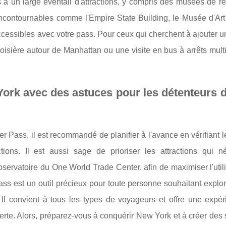
à un large éventail d'attractions, y compris des musées de r
incontournables comme l'Empire State Building, le Musée d'Ar
accessibles avec votre pass. Pour ceux qui cherchent à ajouter 
oisière autour de Manhattan ou une visite en bus à arrêts mult
York avec des astuces pour les détenteurs
rer Pass, il est recommandé de planifier à l'avance en vérifiant 
tions. Il est aussi sage de prioriser les attractions qui né
servatoire du One World Trade Center, afin de maximiser l'util
s est un outil précieux pour toute personne souhaitant explore
l convient à tous les types de voyageurs et offre une expér
rte. Alors, préparez-vous à conquérir New York et à créer des 