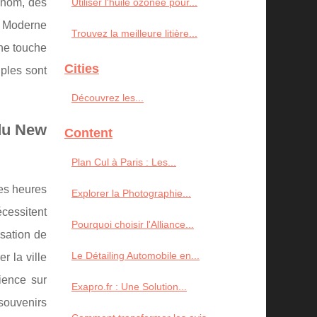
enom, des
Utiliser l'huile ozonée pour...
t Moderne
Trouvez la meilleure litière...
une touche
Cities
iples sont
Découvrez les...
 du New
Content
Plan Cul à Paris : Les...
les heures
Explorer la Photographie...
cessitent
Pourquoi choisir l'Alliance...
isation de
Le Détailing Automobile en...
r la ville
ience sur
Exapro.fr : Une Solution...
souvenirs