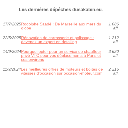
Les dernières dépêches dusakabin.eu.
17/7/2025
Rodolphe Saadé : De Marseille aux mers du
1 086
globe
aff.
22/5/2025
Rénovation de carrosserie et polissage :
1 212
devenez un expert en detailing
aff.
14/9/2024
Pourquoi opter pour un service de chauffeur
3 620
privé VTC pour vos déplacements à Paris et
aff.
ses environs
11/9/2024
Les meilleures offres de moteurs et boîtes de
2 215
vitesses d'occasion sur occasion-moteur.com
aff.