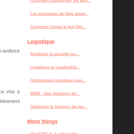
Comment transformer les avis...
Les avantages de faire appel...
Comment choisir le bon film...
Logistique
i renforce
Améliorer la sécurité sur...
Logistique et Leadership...
Optimisation logistique pour...
ce vise à
MDM : Des Solutions de...
ulièrement
Optimisez la livraison de vos...
More things
ChatGPT-5 : La Nouvelle...