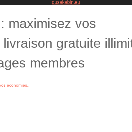
dusakabin.eu
 : maximisez vos
ivraison gratuite illimi
tages membres
vos économies...