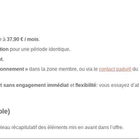
e à
37,90 € / mois
.
tion
pour une période identique.
t
.
bonnement »
dans la zone membre, ou via le
contact paduril
du 
st sans engagement immédiat
et
flexibilité
: vous essayez d’a
ble)
leau récapitulatif des éléments mis en avant dans l’offre.