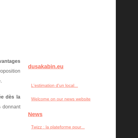
vantages
dusakabin.eu
roposition
.
L'estimation d'un local...
tée dès la
Welcome on our news website
s
donnant
News
Twizz : la plateforme pour...