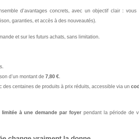
nsemble d’avantages concrets, avec un objectif clair : vous 
aison, garanties, et accès à des nouveautés).
nde et sur les futurs achats, sans limitation.
s.
aison d’un montant de
7,80 €
.
 des centaines de produits à prix réduits, accessible via un
co
e
limitée à une demande par foyer
pendant la période de val
itée change vraiment la donne