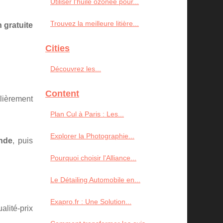
Utiliser l'huile ozonée pour...
Trouvez la meilleure litière...
n gratuite
Cities
Découvrez les...
Content
ulièrement
Plan Cul à Paris : Les...
Explorer la Photographie...
nde
, puis
Pourquoi choisir l'Alliance...
Le Détailing Automobile en...
Exapro.fr : Une Solution...
alité-prix