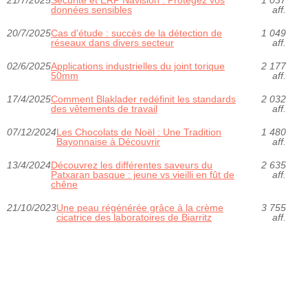
21/7/2025
Sécurité et ERP Navision : Protégez vos
1 037
données sensibles
aff.
20/7/2025
Cas d'étude : succès de la détection de
1 049
réseaux dans divers secteur
aff.
02/6/2025
Applications industrielles du joint torique
2 177
50mm
aff.
17/4/2025
Comment Blaklader redéfinit les standards
2 032
des vêtements de travail
aff.
07/12/2024
Les Chocolats de Noël : Une Tradition
1 480
Bayonnaise à Découvrir
aff.
13/4/2024
Découvrez les différentes saveurs du
2 635
Patxaran basque : jeune vs vieilli en fût de
aff.
chêne
21/10/2023
Une peau régénérée grâce à la crème
3 755
cicatrice des laboratoires de Biarritz
aff.