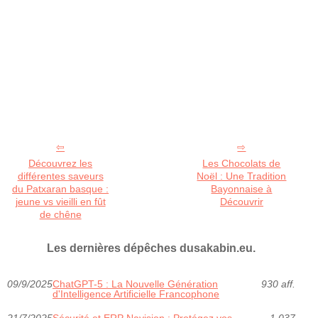
Découvrez les
Les Chocolats de
différentes saveurs
Noël : Une Tradition
du Patxaran basque :
Bayonnaise à
jeune vs vieilli en fût
Découvrir
de chêne
Les dernières dépêches dusakabin.eu.
09/9/2025
ChatGPT-5 : La Nouvelle Génération
930 aff.
d'Intelligence Artificielle Francophone