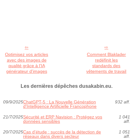
Optimisez vos articles
Comment Blaklader
avec des images de
redéfinit les
qualité grâce à l'IA
standards des
générateur d'images
vêtements de travail
Les dernières dépêches dusakabin.eu.
09/9/2025
ChatGPT-5 : La Nouvelle Génération
932 aff.
d'Intelligence Artificielle Francophone
21/7/2025
Sécurité et ERP Navision : Protégez vos
1 041
données sensibles
aff.
20/7/2025
Cas d'étude : succès de la détection de
1 051
réseaux dans divers secteur
aff.