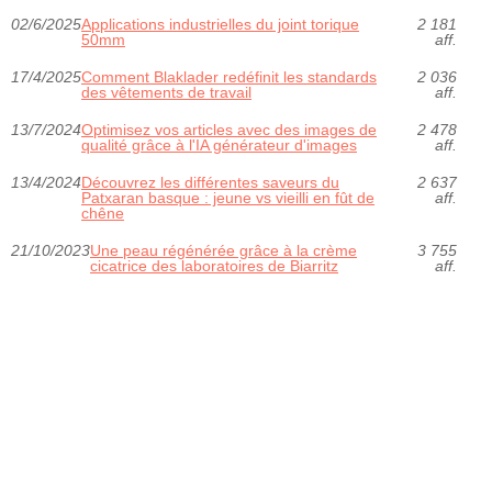
02/6/2025
Applications industrielles du joint torique
2 181
50mm
aff.
17/4/2025
Comment Blaklader redéfinit les standards
2 036
des vêtements de travail
aff.
13/7/2024
Optimisez vos articles avec des images de
2 478
qualité grâce à l'IA générateur d'images
aff.
13/4/2024
Découvrez les différentes saveurs du
2 637
Patxaran basque : jeune vs vieilli en fût de
aff.
chêne
21/10/2023
Une peau régénérée grâce à la crème
3 755
cicatrice des laboratoires de Biarritz
aff.