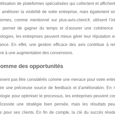
utilisation de plateformes spécialisées qui collectent et affichen
améliorer la visibilité de votre entreprise, mais également sim
mes, comme mentionné sur plus-avis-client.fr, utilisent l'int
 qui permet de gagner du temps et d'assurer une cohérence
hnologies, les entreprises peuvent mieux gérer leur réputation e
sance. En effet, une gestion efficace des avis contribue à ren
re à une augmentation des conversions.
s comme des opportunités
doivent pas être considérés comme une menace pour votre entre
t être une précieuse source de feedback et d'amélioration. En 
nologie pour optimiser le processus, les entreprises peuvent con
écessite une stratégie bien pensée, mais les résultats peu
ue pour ses clients. En fin de compte, la clé du succès résid