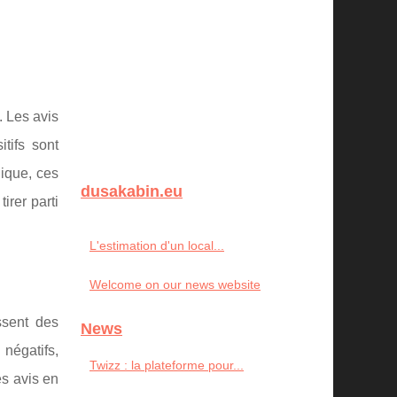
. Les avis
tifs sont
gique, ces
dusakabin.eu
irer parti
L'estimation d'un local...
Welcome on our news website
ssent des
News
négatifs,
Twizz : la plateforme pour...
es avis en