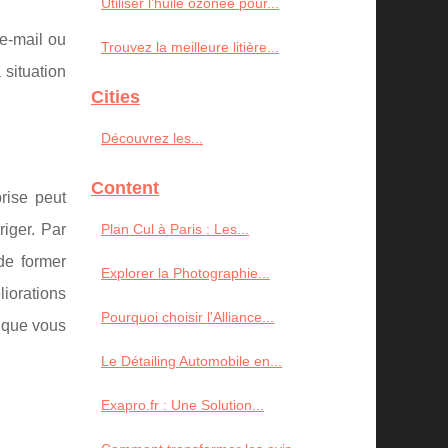
Utiliser l'huile ozonée pour...
 e-mail ou
Trouvez la meilleure litière...
situation
Cities
Découvrez les...
Content
rise peut
riger. Par
Plan Cul à Paris : Les...
de former
Explorer la Photographie...
iorations
Pourquoi choisir l'Alliance...
t que vous
Le Détailing Automobile en...
Exapro.fr : Une Solution...