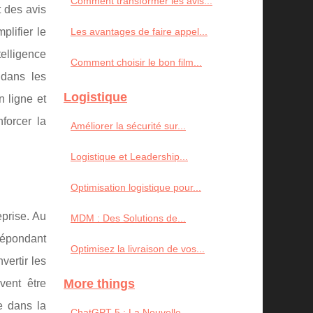
Comment transformer les avis...
t des avis
plifier le
Les avantages de faire appel...
elligence
Comment choisir le bon film...
 dans les
Logistique
n ligne et
forcer la
Améliorer la sécurité sur...
Logistique et Leadership...
Optimisation logistique pour...
prise. Au
MDM : Des Solutions de...
répondant
Optimisez la livraison de vos...
vertir les
More things
vent être
e dans la
ChatGPT-5 : La Nouvelle...