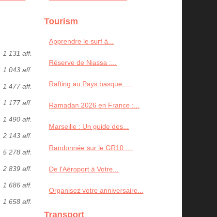
Tourism
Apprendre le surf à...
1 131 aff.
Réserve de Niassa :...
1 043 aff.
Rafting au Pays basque :...
1 477 aff.
1 177 aff.
Ramadan 2026 en France :...
1 490 aff.
Marseille : Un guide des...
2 143 aff.
Randonnée sur le GR10 :...
5 278 aff.
2 839 aff.
De l'Aéroport à Votre...
1 686 aff.
Organisez votre anniversaire...
1 658 aff.
Transport