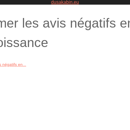
dusakabin.eu
er les avis négatifs e
oissance
négatifs en...