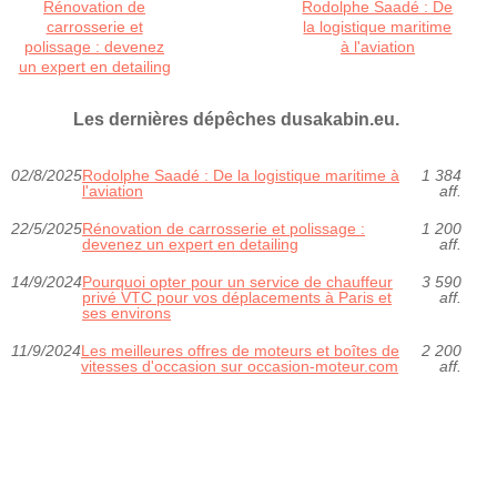
Rénovation de
Rodolphe Saadé : De
carrosserie et
la logistique maritime
polissage : devenez
à l'aviation
un expert en detailing
Les dernières dépêches dusakabin.eu.
02/8/2025
Rodolphe Saadé : De la logistique maritime à
1 384
l'aviation
aff.
22/5/2025
Rénovation de carrosserie et polissage :
1 200
devenez un expert en detailing
aff.
14/9/2024
Pourquoi opter pour un service de chauffeur
3 590
privé VTC pour vos déplacements à Paris et
aff.
ses environs
11/9/2024
Les meilleures offres de moteurs et boîtes de
2 200
vitesses d'occasion sur occasion-moteur.com
aff.