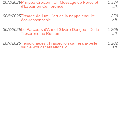
10/8/2025
Philippe Croizon : Un Message de Force et
1 334
d'Espoir en Conférence
aff.
06/8/2025
Tissage de Luz : l'art de la nappe enduite
1 250
éco-responsable
aff.
30/7/2025
Le Parcours d'Armel Silvère Dongou : De la
1 205
Trésorerie au Roman
aff.
28/7/2025
Témoignages : l'inspection caméra a-t-elle
1 202
sauvé vos canalisations ?
aff.