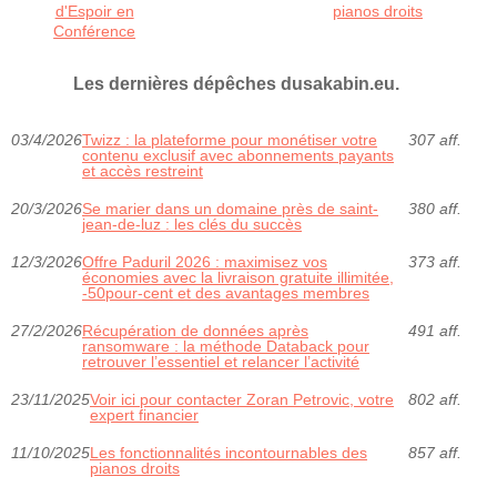
d'Espoir en
pianos droits
Conférence
Les dernières dépêches dusakabin.eu.
03/4/2026
Twizz : la plateforme pour monétiser votre
307 aff.
contenu exclusif avec abonnements payants
et accès restreint
20/3/2026
Se marier dans un domaine près de saint-
380 aff.
jean-de-luz : les clés du succès
12/3/2026
Offre Paduril 2026 : maximisez vos
373 aff.
économies avec la livraison gratuite illimitée,
-50pour-cent et des avantages membres
27/2/2026
Récupération de données après
491 aff.
ransomware : la méthode Databack pour
retrouver l’essentiel et relancer l’activité
23/11/2025
Voir ici pour contacter Zoran Petrovic, votre
802 aff.
expert financier
11/10/2025
Les fonctionnalités incontournables des
857 aff.
pianos droits