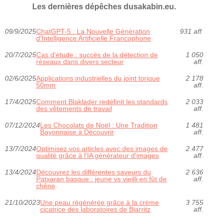
Les dernières dépêches dusakabin.eu.
09/9/2025
ChatGPT-5 : La Nouvelle Génération
931 aff.
d'Intelligence Artificielle Francophone
20/7/2025
Cas d'étude : succès de la détection de
1 050
réseaux dans divers secteur
aff.
02/6/2025
Applications industrielles du joint torique
2 178
50mm
aff.
17/4/2025
Comment Blaklader redéfinit les standards
2 033
des vêtements de travail
aff.
07/12/2024
Les Chocolats de Noël : Une Tradition
1 481
Bayonnaise à Découvrir
aff.
13/7/2024
Optimisez vos articles avec des images de
2 477
qualité grâce à l'IA générateur d'images
aff.
13/4/2024
Découvrez les différentes saveurs du
2 636
Patxaran basque : jeune vs vieilli en fût de
aff.
chêne
21/10/2023
Une peau régénérée grâce à la crème
3 755
cicatrice des laboratoires de Biarritz
aff.