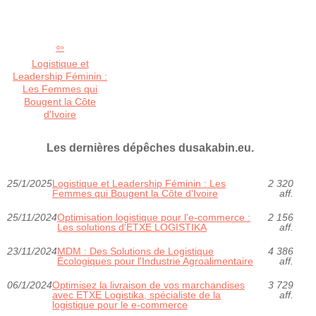
Logistique et
Leadership Féminin :
Les Femmes qui
Bougent la Côte
d'Ivoire
Les dernières dépêches dusakabin.eu.
25/1/2025
Logistique et Leadership Féminin : Les
2 320
Femmes qui Bougent la Côte d'Ivoire
aff.
25/11/2024
Optimisation logistique pour l'e-commerce :
2 156
Les solutions d'ETXE LOGISTIKA
aff.
23/11/2024
MDM : Des Solutions de Logistique
4 386
Écologiques pour l'Industrie Agroalimentaire
aff.
06/1/2024
Optimisez la livraison de vos marchandises
3 729
avec ETXE Logistika, spécialiste de la
aff.
logistique pour le e-commerce