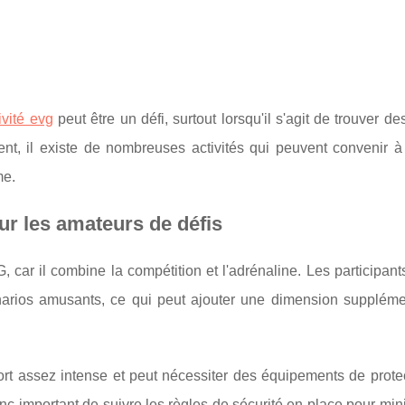
ivité evg
peut être un défi, surtout lorsqu'il s'agit de trouver des
nt, il existe de nombreuses activités qui peuvent convenir 
me.
our les amateurs de défis
G, car il combine la compétition et l'adrénaline. Les participan
narios amusants, ce qui peut ajouter une dimension suppléme
rt assez intense et peut nécessiter des équipements de protec
onc important de suivre les règles de sécurité en place pour min