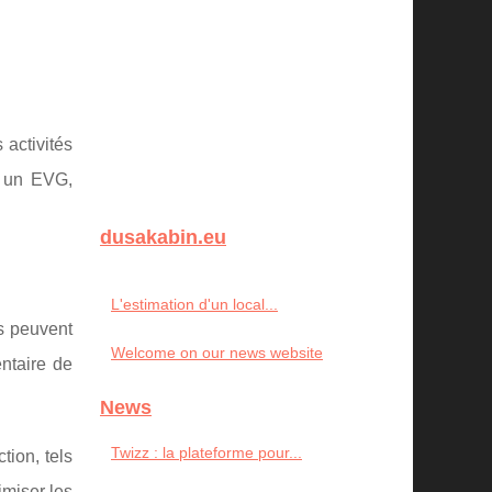
 activités
à un EVG,
dusakabin.eu
L'estimation d'un local...
ts peuvent
Welcome on our news website
ntaire de
News
Twizz : la plateforme pour...
tion, tels
imiser les