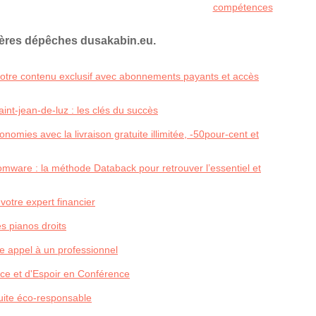
compétences
ières dépêches dusakabin.eu.
 votre contenu exclusif avec abonnements payants et accès
nt-jean-de-luz : les clés du succès
nomies avec la livraison gratuite illimitée, -50pour-cent et
ware : la méthode Databack pour retrouver l’essentiel et
 votre expert financier
s pianos droits
 appel à un professionnel
ce et d'Espoir en Conférence
duite éco-responsable