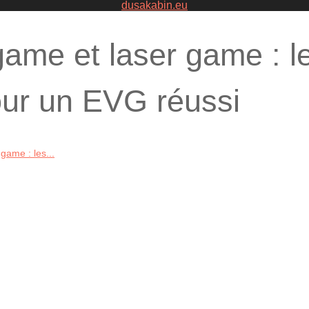
dusakabin.eu
game et laser game : l
our un EVG réussi
game : les...