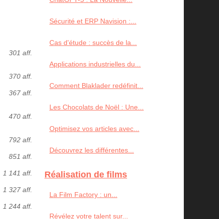
Sécurité et ERP Navision :...
Cas d'étude : succès de la...
301 aff.
Applications industrielles du...
370 aff.
Comment Blaklader redéfinit...
367 aff.
Les Chocolats de Noël : Une...
470 aff.
Optimisez vos articles avec...
792 aff.
Découvrez les différentes...
851 aff.
1 141 aff.
Réalisation de films
1 327 aff.
La Film Factory : un...
1 244 aff.
Révélez votre talent sur...