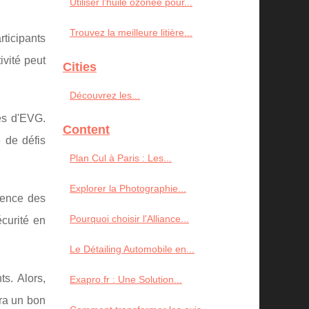
Utiliser l'huile ozonée pour...
Trouvez la meilleure litière...
ticipants
ivité peut
Cities
Découvrez les...
tés d'EVG.
Content
 de défis
Plan Cul à Paris : Les...
Explorer la Photographie...
tence des
Pourquoi choisir l'Alliance...
écurité en
Le Détailing Automobile en...
ts. Alors,
Exapro.fr : Une Solution...
era un bon