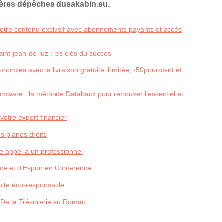
ières dépêches dusakabin.eu.
 votre contenu exclusif avec abonnements payants et accès
nt-jean-de-luz : les clés du succès
nomies avec la livraison gratuite illimitée, -50pour-cent et
ware : la méthode Databack pour retrouver l’essentiel et
 votre expert financier
s pianos droits
 appel à un professionnel
ce et d'Espoir en Conférence
duite éco-responsable
 De la Trésorerie au Roman