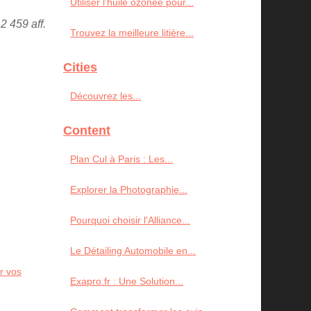
Utiliser l'huile ozonée pour...
2 459 aff.
Trouvez la meilleure litière...
Cities
Découvrez les...
Content
Plan Cul à Paris : Les...
Explorer la Photographie...
Pourquoi choisir l'Alliance...
Le Détailing Automobile en...
r vos
Exapro.fr : Une Solution...