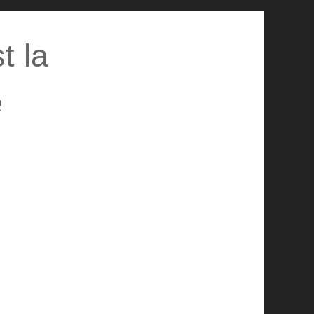
t la
e