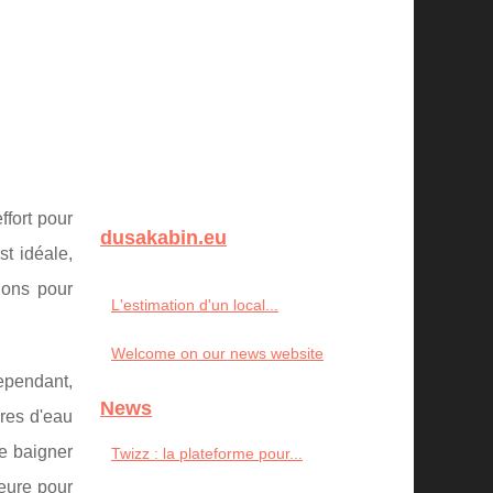
ffort pour
dusakabin.eu
t idéale,
ions pour
L'estimation d'un local...
Welcome on our news website
Cependant,
News
ures d'eau
se baigner
Twizz : la plateforme pour...
eure pour