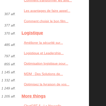
Comment transformer les avis...
Les avantages de faire appel...
307 aff.
Comment choisir le bon film...
377 aff.
Logistique
370 aff.
Améliorer la sécurité sur...
485 aff.
Logistique et Leadership...
797 aff.
Optimisation logistique pour...
855 aff.
1 145 aff.
MDM : Des Solutions de...
1 332 aff.
Optimisez la livraison de vos...
1 249 aff.
More things
1 205 aff.
ChatGPT-5 : La Nouvelle...