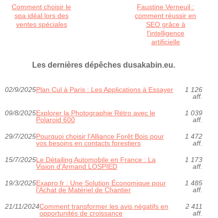
Comment choisir le
Faustine Verneuil :
spa idéal lors des
comment réussir en
ventes spéciales
SEO grâce à
l'intelligence
artificielle
Les dernières dépêches dusakabin.eu.
02/9/2025
Plan Cul à Paris : Les Applications à Essayer
1 126
aff.
09/8/2025
Explorer la Photographie Rétro avec le
1 039
Polaroid 600
aff.
29/7/2025
Pourquoi choisir l'Alliance Forêt Bois pour
1 472
vos besoins en contacts forestiers
aff.
15/7/2025
Le Détailing Automobile en France : La
1 173
Vision d'Armand LOSPIED
aff.
19/3/2025
Exapro.fr : Une Solution Économique pour
1 485
l'Achat de Matériel de Chantier
aff.
21/11/2024
Comment transformer les avis négatifs en
2 411
opportunités de croissance
aff.