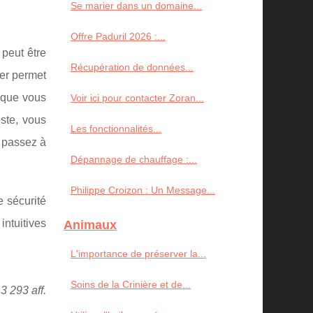
Se marier dans un domaine...
Offre Paduril 2026 :...
 peut être
Récupération de données...
ger permet
 que vous
Voir ici pour contacter Zoran...
uste, vous
Les fonctionnalités...
t passez à
Dépannage de chauffage :...
Philippe Croizon : Un Message...
e sécurité
ntuitives
Animaux
L'importance de préserver la...
Soins de la Crinière et de...
3 293 aff.