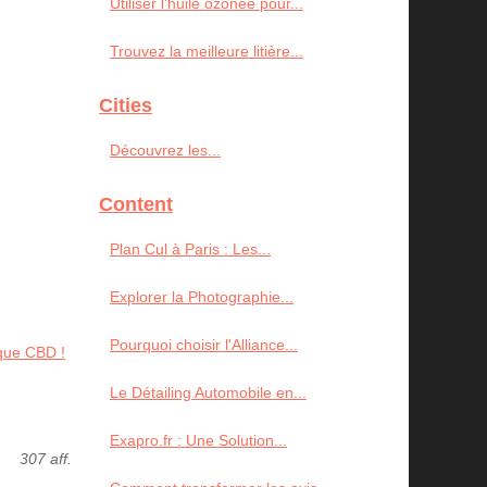
Utiliser l'huile ozonée pour...
Trouvez la meilleure litière...
Cities
Découvrez les...
Content
Plan Cul à Paris : Les...
Explorer la Photographie...
Pourquoi choisir l'Alliance...
ique CBD !
Le Détailing Automobile en...
Exapro.fr : Une Solution...
307 aff.