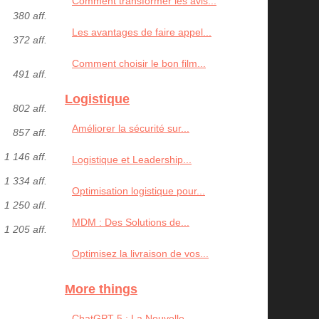
Comment transformer les avis...
380 aff.
Les avantages de faire appel...
372 aff.
Comment choisir le bon film...
491 aff.
Logistique
802 aff.
Améliorer la sécurité sur...
857 aff.
1 146 aff.
Logistique et Leadership...
1 334 aff.
Optimisation logistique pour...
1 250 aff.
MDM : Des Solutions de...
1 205 aff.
Optimisez la livraison de vos...
More things
ChatGPT-5 : La Nouvelle...