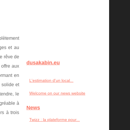
mplètement
ges et au
le rêve de
dusakabin.eu
 offre aux
ormant en
L'estimation d'un local...
 solide et
Welcome on our news website
endre, le
agréable à
News
s à trois
Twizz : la plateforme pour...