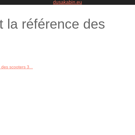
dusakabin.eu
 la référence des
 des scooters 3...