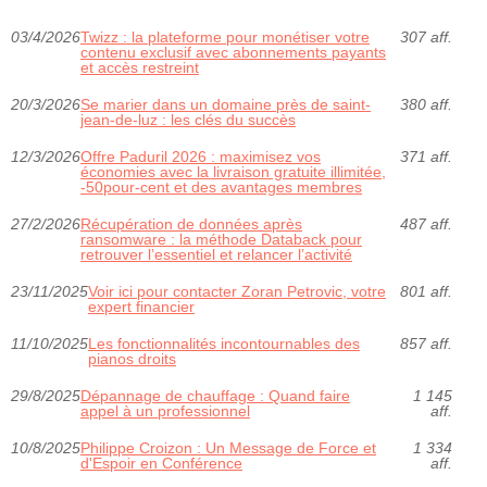
03/4/2026
Twizz : la plateforme pour monétiser votre
307 aff.
contenu exclusif avec abonnements payants
et accès restreint
20/3/2026
Se marier dans un domaine près de saint-
380 aff.
jean-de-luz : les clés du succès
12/3/2026
Offre Paduril 2026 : maximisez vos
371 aff.
économies avec la livraison gratuite illimitée,
-50pour-cent et des avantages membres
27/2/2026
Récupération de données après
487 aff.
ransomware : la méthode Databack pour
retrouver l’essentiel et relancer l’activité
23/11/2025
Voir ici pour contacter Zoran Petrovic, votre
801 aff.
expert financier
11/10/2025
Les fonctionnalités incontournables des
857 aff.
pianos droits
29/8/2025
Dépannage de chauffage : Quand faire
1 145
appel à un professionnel
aff.
10/8/2025
Philippe Croizon : Un Message de Force et
1 334
d'Espoir en Conférence
aff.