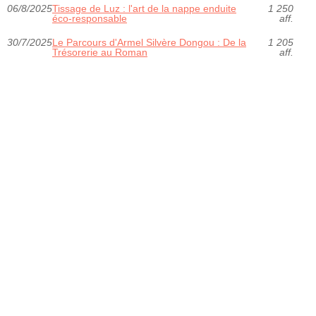
06/8/2025
Tissage de Luz : l'art de la nappe enduite
1 250
éco-responsable
aff.
30/7/2025
Le Parcours d'Armel Silvère Dongou : De la
1 205
Trésorerie au Roman
aff.