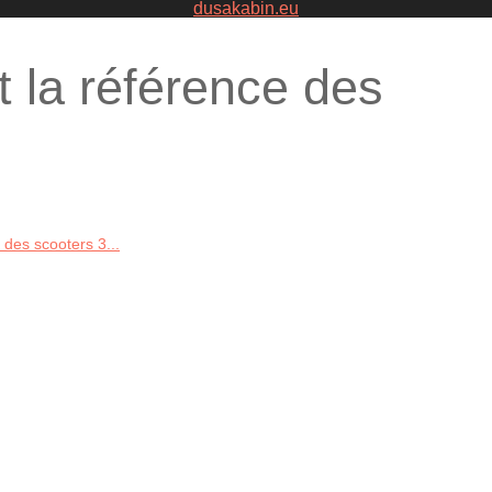
dusakabin.eu
 la référence des
 des scooters 3...