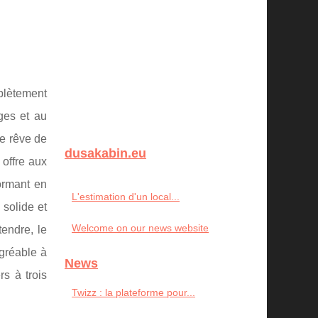
mplètement
ges et au
le rêve de
dusakabin.eu
 offre aux
ormant en
L'estimation d'un local...
 solide et
Welcome on our news website
endre, le
agréable à
News
s à trois
Twizz : la plateforme pour...