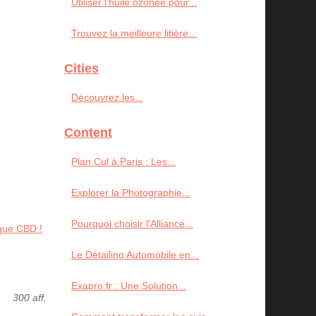
Utiliser l'huile ozonée pour...
Trouvez la meilleure litière...
Cities
Découvrez les...
Content
Plan Cul à Paris : Les...
Explorer la Photographie...
Pourquoi choisir l'Alliance...
ique CBD !
Le Détailing Automobile en...
Exapro.fr : Une Solution...
300 aff.