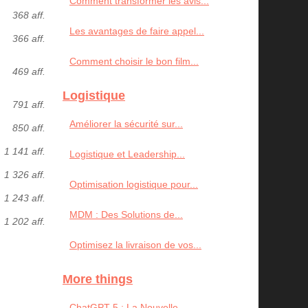
Comment transformer les avis...
368 aff.
Les avantages de faire appel...
366 aff.
Comment choisir le bon film...
469 aff.
Logistique
791 aff.
Améliorer la sécurité sur...
850 aff.
1 141 aff.
Logistique et Leadership...
1 326 aff.
Optimisation logistique pour...
1 243 aff.
MDM : Des Solutions de...
1 202 aff.
Optimisez la livraison de vos...
More things
ChatGPT-5 : La Nouvelle...