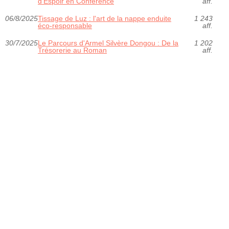
d'Espoir en Conférence
aff.
06/8/2025
Tissage de Luz : l'art de la nappe enduite
1 243
éco-responsable
aff.
30/7/2025
Le Parcours d'Armel Silvère Dongou : De la
1 202
Trésorerie au Roman
aff.