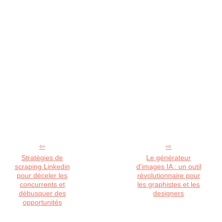
Stratégies de
Le générateur
scraping Linkedin
d'images IA : un outil
pour déceler les
révolutionnaire pour
concurrents et
les graphistes et les
débusquer des
designers
opportunités