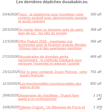
Les dernières dépêches dusakabin.eu.
03/4/2026
Twizz : la plateforme pour monétiser votre
300 aff.
contenu exclusif avec abonnements payants
et accès restreint
20/3/2026
Se marier dans un domaine près de saint-
368 aff.
jean-de-luz : les clés du succès
12/3/2026
Offre Paduril 2026 : maximisez vos
366 aff.
économies avec la livraison gratuite illimitée,
-50pour-cent et des avantages membres
27/2/2026
Récupération de données après
469 aff.
ransomware : la méthode Databack pour
retrouver l’essentiel et relancer l’activité
23/11/2025
Voir ici pour contacter Zoran Petrovic, votre
791 aff.
expert financier
11/10/2025
Les fonctionnalités incontournables des
850 aff.
pianos droits
29/8/2025
Dépannage de chauffage : Quand faire
1 141
appel à un professionnel
aff.
10/8/2025
Philippe Croizon : Un Message de Force et
1 326