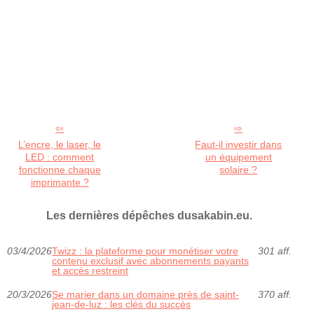
L’encre, le laser, le
Faut-il investir dans
LED : comment
un équipement
fonctionne chaque
solaire ?
imprimante ?
Les dernières dépêches dusakabin.eu.
03/4/2026
Twizz : la plateforme pour monétiser votre
301 aff.
contenu exclusif avec abonnements payants
et accès restreint
20/3/2026
Se marier dans un domaine près de saint-
370 aff.
jean-de-luz : les clés du succès