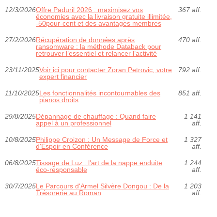
12/3/2026
Offre Paduril 2026 : maximisez vos
367 aff.
économies avec la livraison gratuite illimitée,
-50pour-cent et des avantages membres
27/2/2026
Récupération de données après
470 aff.
ransomware : la méthode Databack pour
retrouver l’essentiel et relancer l’activité
23/11/2025
Voir ici pour contacter Zoran Petrovic, votre
792 aff.
expert financier
11/10/2025
Les fonctionnalités incontournables des
851 aff.
pianos droits
29/8/2025
Dépannage de chauffage : Quand faire
1 141
appel à un professionnel
aff.
10/8/2025
Philippe Croizon : Un Message de Force et
1 327
d'Espoir en Conférence
aff.
06/8/2025
Tissage de Luz : l'art de la nappe enduite
1 244
éco-responsable
aff.
30/7/2025
Le Parcours d'Armel Silvère Dongou : De la
1 203
Trésorerie au Roman
aff.